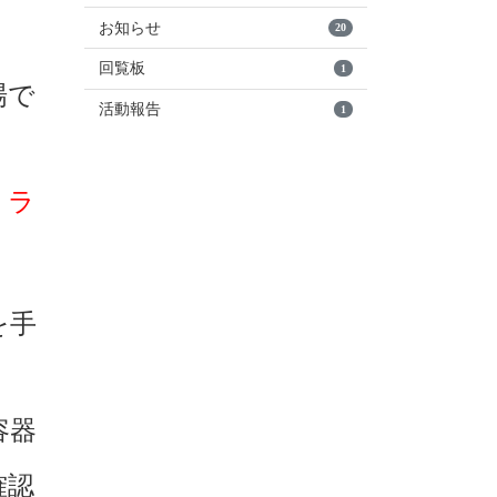
お知らせ
20
回覧板
1
場で
活動報告
1
、ラ
を手
容器
確認