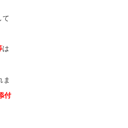
して
等
は
れま
添付