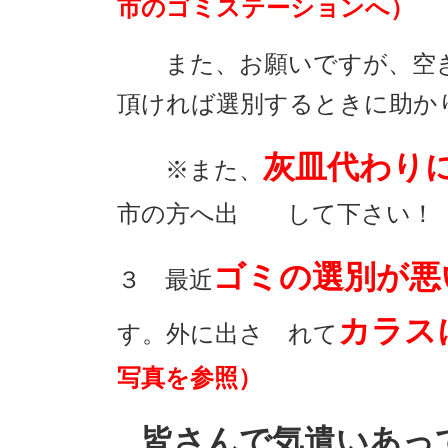
市のゴミステーシ
ョ
ンへ）
また、お願いですが、空
頂ければ
選別す
るときに
助か
灰皿代わり
※また、
市の方へ出
して下
さい！
ゴミの選別が悪
３ 最近
カラス
す。外に出さ
れて
写真を参照）
皆さんで気遣いあっ