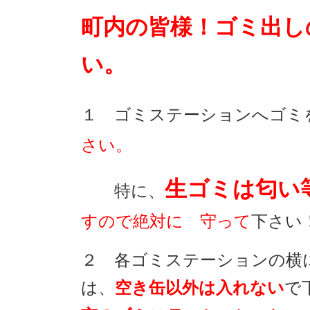
町内の皆様！ゴミ出し
い。
１ ゴミステーションへゴミ
さい。
生ゴミは匂い
特に、
すので絶対に
守って
下さい
２ 各ゴミステーションの横
は、
空き缶
以外は
入れない
で