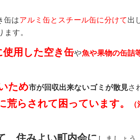
き缶は
アルミ缶とスチール缶に分けて
出
ります。
に使用した空き缶
や
魚や果物の缶詰
いため
市が回収出来ないゴミが散見
さ
に
荒らされて困っています。
（
て、住みよい町内会に
しましょう