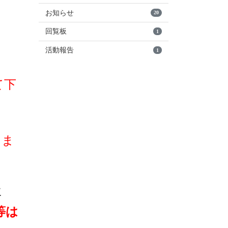
お知らせ
20
回覧板
1
活動報告
1
て下
りま
に
等は