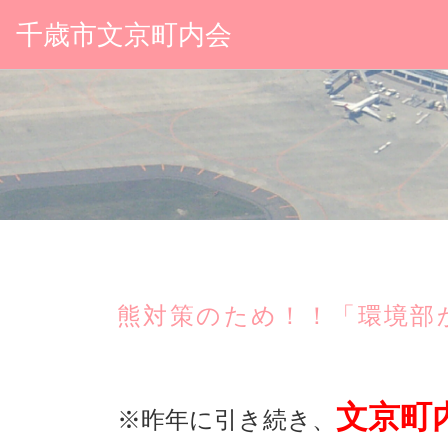
千歳市文京町内会
熊対策のため！！「環境部
文京町
※昨年に引き続き、