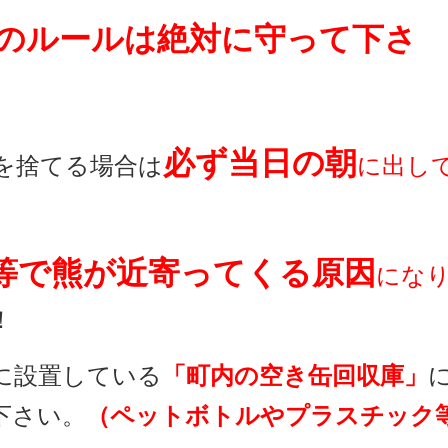
のルールは絶対に守って下さ
必ず当日の朝
を捨てる場合は
に出し
等で熊が近寄ってくる原因
にな
！
に設置している
「町内の空き缶回収庫」
下さい。
（ペットボトルやプラスチック